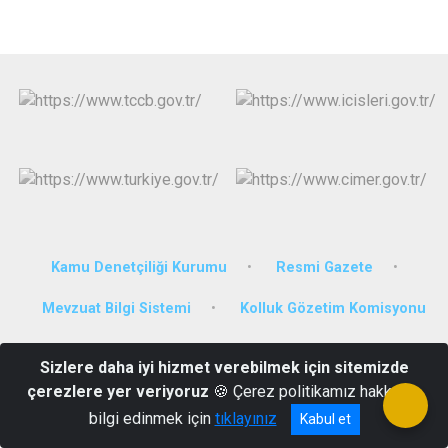
Kamu Denetçiliği Kurumu
Resmi Gazete
Mevzuat Bilgi Sistemi
Kolluk Gözetim Komisyonu
Özal Mahallesi Sağlık Caddesi 68700 Sarıyahşi Kaymakamlığı
Sizlere daha iyi hizmet verebilmek için sitemizde
0(382) 311 21 51
çerezlere yer veriyoruz
🍪 Çerez politikamız hakkında
bilgi edinmek için
tıklayınız
Kabul et