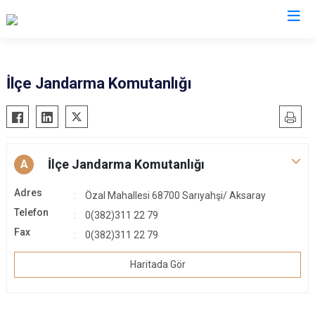
Aksaray
İlçe Jandarma Komutanlığı
Ağaçören
Eskil
Gülağaç
İlçe Jandarma Komutanlığı
A
Güzelyurt
Adres
Özal Mahallesi 68700 Sarıyahşi/ Aksaray
Ortaköy
Telefon
0(382)311 22 79
Sarıyahşi
Fax
0(382)311 22 79
Sultanhanı
Haritada Gör