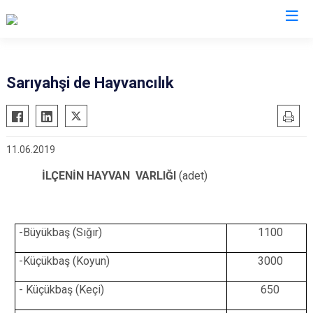
Aksaray
Sarıyahşi de Hayvancılık
Ağaçören
Eskil
11.06.2019
Gülağaç
Güzelyurt
İLÇENİN HAYVAN VARLIĞI
(adet)
Ortaköy
Sarıyahşi
-Büyükbaş (Sığır)
1100
Sultanhanı
-Küçükbaş (Koyun)
3000
- Küçükbaş (Keçi)
650