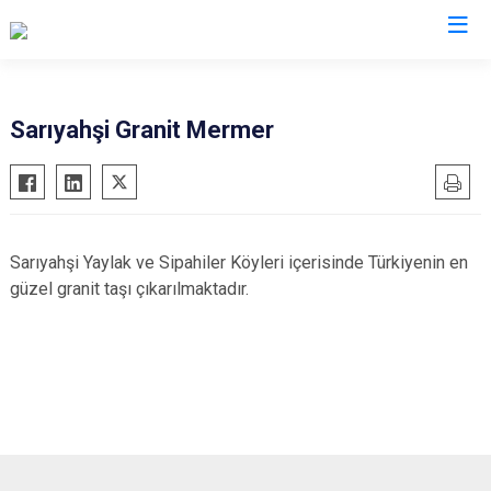
Aksaray
Sarıyahşi Granit Mermer
Ağaçören
Eskil
Gülağaç
Sarıyahşi Yaylak ve Sipahiler Köyleri içerisinde Türkiyenin en
Güzelyurt
güzel granit taşı çıkarılmaktadır.
Ortaköy
Sarıyahşi
Sultanhanı