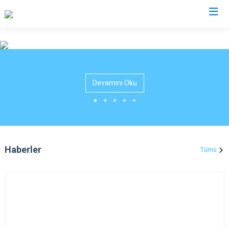
Aksaray
Ağaçören
Devamını Oku
Eskil
Gülağaç
Güzelyurt
Ortaköy
Haberler
Tümü
Sarıyahşi
Sultanhanı